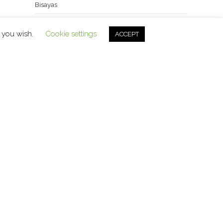
Bisayas
Filipinas
f you wish.
Cookie settings
ACCEPT
interes
La Cordillera
Luzon
que hacer en filipinas
Transporte
visados