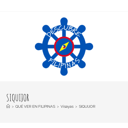
SIQUIJOR
>
QUÉ VER EN FILIPINAS
>
Visayas
>
SIQUIJOR