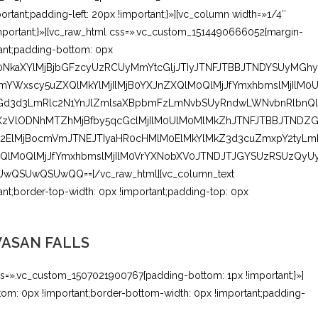
rtant;padding-left: 20px !important;}»][vc_column width=»1/4″
portant;}»][vc_raw_html css=».vc_custom_1514490666052{margin-
tant;padding-bottom: 0px
UlM0NkaXYlMjBjbGFzcyUzRCUyMmYtcGljJTIyJTNFJTBBJTNDYSUyMGhy
Wxscy5uZXQlMkYlMjIlMjB0YXJnZXQlM0QlMjJfYmxhbmslMjIlM0U
Gd3d3LmRlc2N1YnJlZmlsaXBpbmFzLmNvbSUyRndwLWNvbnRlbnQl
XzVlODNhMTZhMjBfby5qcGclMjIlM0UlM0MlMkZhJTNFJTBBJTNDZG
Q2ElMjBocmVmJTNEJTIyaHR0cHMlM0ElMkYlMkZ3d3cuZmxpY2tyLm
ZXQlM0QlMjJfYmxhbmslMjIlM0VrYXNobXV0JTNDJTJGYSUzRSUzQyU
SUwQSUwQQ==[/vc_raw_html][vc_column_text
nt;border-top-width: 0px !important;padding-top: 0px
ASAN FALLS
s=».vc_custom_1507021900767{padding-bottom: 1px !important;}»]
om: 0px !important;border-bottom-width: 0px !important;padding-