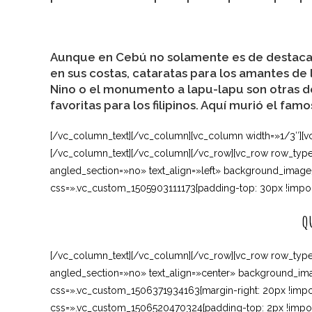
Aunque en Cebú no solamente es de destacar 
en sus costas, cataratas para los amantes de l
Nino o el monumento a lapu-lapu son otras de 
favoritas para los filipinos. Aquí murió el fa
[/vc_column_text][/vc_column][vc_column width=»1/3″][v
[/vc_column_text][/vc_column][/vc_row][vc_row row_type
angled_section=»no» text_align=»left» background_image
css=».vc_custom_1505903111173{padding-top: 30px !import
Q
[/vc_column_text][/vc_column][/vc_row][vc_row row_type
angled_section=»no» text_align=»center» background_ima
css=».vc_custom_1506371934163{margin-right: 20px !import
css=».vc_custom_1506520470324{padding-top: 2px !import