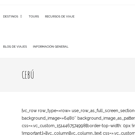
DESTINOS
TOURS
RECURSOS DE VIAJE
BLOG DE VIAJES
INFORMACIÓN GENERAL
CEBÚ
[vc_row row_type=»row» use_row_as_full_screen_section=»
background_image=»6480″ background_image_as_pattern
css=».vc_custom_1514467574998{border-top-width: 0px !i
!important;}»][vc_column][vc_column_text css=».vc_cust