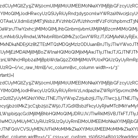
lzdCUyMGltZy1jZW50cmUlMjIlM0UlMEElM0NkaXYlMjBjbGFzcyUzRC
YlM0QlMjJodHRwcyUzQSUyRiUyRnd3dy50cmlwYWR2aXNvci5lcyU
TAwLVJldmlld3MtT3Nsb2JfV2hhbGVfU2hhcmtfV2F0Y2hpbmctT3N
NDaW1nJTIwY2xhc3MlM0QlMjJhbGlnbm5vbmUlMjIlMjBzcmMlM0QlMj
zLmNvbSUyRndwLWNvbnRlbnQlMkZ1cGxvYWRzJTJGMjAxNiUyRjEx
xNDk4NDE5X28tZTE1MTQ1MDQ5MzIzODUuanBnJTIyJTIwYWx0JT
UyMjE2MDAlMjIlMjBoZWlnaHQlM0QlMjIxMjAwJTIyJTIwJTJGJTNFJT
nLWNhcHRpb24lMjBpbWctaG92ZXIlMjIlM0VPU0xPQiUzQyUyRmR
=[/vc_raw_html][/vc_column][vc_column width=»1/3″
ant;}»]
lzdCUyMGltZy1jZW50cmUlMjIlM0UlMEElM0NkaXYlMjBjbGFzcyUzRC
WYlM0QlMjJodHRwcyUzQSUyRiUyRmVzLndpa2lwZWRpYS5vcmclM
Q2ltZyUyMGNsYXNzJTNEJTIyYWxpZ25ub25lJTIyJTIwc3JjJTNEJTI
y5jb20lMkZ3cC1jb250ZW50JTJGdXBsb2FkcyUyRjIwMTclMkYwMy
W1pbi5qcGclMjIlMjBhbHQlM0QlMjJDRUJVJTIwRklMSVBJTkFTJTIy
yMTIwMCUyMiUyMCUyRiUzRSUzQyUyRmElM0UlMEElM0NkaXYlMjBjbG
yJTNFQ0VCVSUyMENJVFklM0MlMkZkaXYlM0UlMEElM0MlMkZkaXYl
[vc_column width=»1/3″ css=».vc_custom_1506520480032{paddin