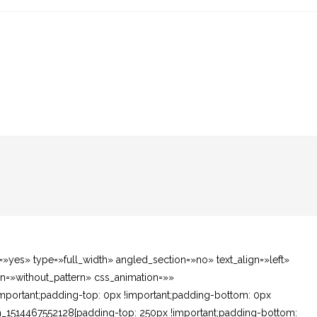
yes» type=»full_width» angled_section=»no» text_align=»left»
=»without_pattern» css_animation=»»
mportant;padding-top: 0px !important;padding-bottom: 0px
om_1514467552128{padding-top: 250px !important;padding-bottom: