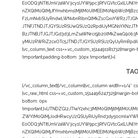
E0ODQ3NTItUmV2aWV3cy1UYW9pc3RfVGVtcGxlLUNlYn
nZXQlM0QlMjJfYmxhbmslMjIlM0UlMEElM0NpbWclMjB
FzLmNvbSUyRndwLWNvbnRlbnQlMkZ1cGxvYWRzJTJGMj
JTNFJTNDJTJGYSUzRSUwQSUzQ2RpdiUyMGNsYXNzJTNE
BzJTNBJTJGJTJGd3d3LmZsaWNrci5jb20lMkZwaG90b
yMiUzRWRiZ2cxOTc5JTNDJTJGYSUzRSUzQyUyRmRpdiU
[vc_column_text css=».vc_custom_1514491181732{margin-to
!important;padding-bottom: 30px !important;}»]
TAO
[/vc_column_text][/vc_column][vc_column width=»1/4″ cs
[vc_raw_html css=».vc_custom_1514496247325{margin-bott
bottom: 0px
!important;}»]JTNDZGl2JTIwY2xhc3MlM0QlMjIlMjIlM0
ZWYlM0QlMjJodHRwcyUzQSUyRiUyRnd3dy50cmlwYWR2
E0ODQ3NTItUmV2aWV3cy1UYW9pc3RfVGVtcGxlLUNlYn
nZXQlM0QlMjJfYmxhbmslMjIlM0UlMEElM0NpbWclMjB