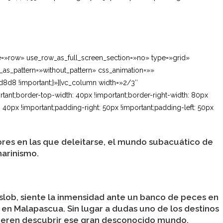
CEBÚ
e=»row» use_row_as_full_screen_section=»no» type=»grid»
_as_pattern=»without_pattern» css_animation=»»
8d8 !important;}»][vc_column width=»2/3″
ant;border-top-width: 40px !important;border-right-width: 80px
: 40px !important;padding-right: 50px !important;padding-left: 50px
mbres en las que deleitarse, el mundo subacuático de
marinismo.
slob, siente la inmensidad ante un banco de peces en
n Malapascua. Sin lugar a dudas uno de los destinos
quieren descubrir ese gran desconocido mundo.