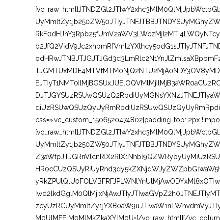
[vc_raw_html]JTNDZGl2JTIwY2xhc3MlM0QlMjJpbWctbG
UyMmltZy1jb250ZW50JTIyJTNFJTBBJTNDYSUyMGhyZW
RkF0dHJhY3Rpb25fUmV2aWV3LWczMjI2MTI4LWQyNTcyO
b2JfQ2VidV9Jc2xhbmRfVmlzYXlhcy5odG1sJTIyJTNFJT
odHRwJTNBJTJGJTJGd3d3LmRlc2N1YnJlZmlsaXBpbmF
TJGMTUxMDE4MTVfMTM0NjQ2NTU2MjA0NDY3OV8yMDM
EJTIyT1NMT0IlMjBGSUxJUElOQVMlMjIlMjB3aWR0aCUzRC
DJTJGYSUzRSUwQSUzQ2RpdiUyMGNsYXNzJTNEJTIyaW1
diUzRSUwQSUzQyUyRmRpdiUzRSUwQSUzQyUyRmRpdiUzRQ=
css=».vc_custom_1506520474802{padding-top: 2px !import
[vc_raw_html]JTNDZGl2JTIwY2xhc3MlM0QlMjJpbWctbG
UyMmltZy1jb250ZW50JTIyJTNFJTBBJTNDYSUyMGhyZ
Z3aWtpJTJGRnVlcnRlX2RlX1Nhbl9QZWRybyUyMiUzRSUz
HR0cCUzQSUyRiUyRnd3dy5kZXNjdWJyZWZpbGlwaW5hc
yRkZPUlQtU0FOLVBFRFJPLWNlYnUtMjAwODYxMl8xOTIwL
Iwd2lkdGglM0QlMjIxNjAwJTIyJTIwaGVpZ2h0JTNEJTI
zcyUzRCUyMmltZy1jYXB0aW9uJTIwaW1nLWhvdmVyJTI
M0UlMEElM0MlMkZkaXYlM0U=[/vc_raw_html][/vc_column]