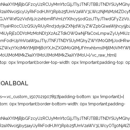
UlM0NkaXYlMjBjbGFzcyUzRCUyMmYtcGljJTIyJTNFJTBBJTNDYSUyMGhy
2aXNvci5lcyUyRkF0dHJhY3Rpb25fUmV2aWV3LWc2NjM1MzktZDcy
JvYWxfQ2VidV9Jc2xhbmRfVmlzYXlhcy5odG1sJTIyJTIwdGFyZ2V0
NEJTIyaHR0cCUzQSUyRiUyRnd3dy5kZXNjdWJyZWZpbGlwaW5hcy5jb
YxMiUyRjE1ODY0MzM0NDI3XzA1ZTdkOWQwNjFfaC0xLmpwZyUyMiUz
MmF0dHJpYnV0aW9uJTIyJTNFJTNDYSUyMGhyZWYlM0QlMjJodHRw
GZWxzYXclMkYlMjIlMjB0YXJnZXQlM0QlMjJfYmxhbmslMjIlM0VMYWt
0UlM0MlMkZkaXYlM0UlM0MlMkZkaXYlM0U=[/vc_raw_html]
p: 0px !important;border-top-width: 0px !important;padding-top: 0
OALBOAL
s=».vc_custom_1507021907897{padding-bottom: 1px !important;}»]
om: 0px !important;border-bottom-width: 0px !important;padding-
UlM0NkaXYlMjBjbGFzcyUzRCUyMmYtcGljJTIyJTNFJTBBJTNDYSUyMGhy
aXNvci5jby51ayUyRkF0dHJhY3Rpb25fUmV2aWV3LWcyOTg0NjAtZ