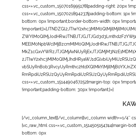
css=».vc_custom_1507016995178{padding-right: 20px !impo
css=».vc_custom_1507021894237{padding-bottom: 1px !im
bottom: 0px !important;border-bottom-width: 0px !impor
!important;}»]JTNDZGl2JTIwY2xhc3MlM0QlMjIlMjIlM0
ZWYlM0QlMjJodHRwJTNBJTJGJTJGd3d3Lmthd2FzYW5mY
MEElM0NpbWclMjBzcmMlM0QlMjJodHRwJTNBJTJGJTJ
MkZ1cGxvYWRzJTJGMjAxNiUyRjExJTJGMjM3NzE1MDM1
2JTIwY2xhc3MlM0QlMjJhdHRyaWJ1dGlvbiUyMiUzRSUz
vbSUyRnBob3RvcyUyRmthc2htdXQlMkYlMjIlMjB0YXJn
RmRpdiUzRSUzQyUyRmRpdiUzRSUzQyUyRmRpdiUzRSUwQ
css=».vc_custom_1514490467252{margin-top: 0px !importa
!important;padding-bottom: 30px !important;}»]
KAW
[/vc_column_text][/vc_column][vc_column width=»1/4″ cs
[vc_raw_html css=».vc_custom_1514505154744{margin-bott
bottom: 0px