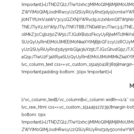
!important;}»]JTNDZGl2JTIwY2xhc3MlM0QlMjIlMjIlM0
ZWYlM0QlMjJodHRwcyUzQSUyRiUyRnd3dy50cmlwYWR
jI0NTYtUmV2aWV3cy1QZXNjYWRvcl9Jc2xhbmQtTW9hbG
TNEJTIyX2JsYW5rJTIyJTNFJTBBJTNDaW1nJTIwc3JjJT
0lMkZ3cC1jb250ZW50JTJGdXBsb2FkcyUyRjIwMTclMk
SUzQyUyRmElM0UlMEElM0NkaXYlMjBjbGFzcyUzRCUy
yUzQSUyRiUyRnd3dy5mbGlja3IuY29tJTJGcGhvdG9zJTJ
aG1pJTIwU2F3aXRyaSUzQyUyRmElM0UlM0MlMkZkaXYlM
[vc_column_text css=».vc_custom_1514504183819{margin-to
!important;padding-bottom: 30px !important;}»]
M
[/vc_column_text][/vc_column][vc_column width=»1/4″ cs
[vc_raw_html css=».vc_custom_1514491272397{margin-bott
bottom: 0px
!important;}»]JTNDZGl2JTIwY2xhc3MlM0QlMjIlMjIlM0
ZWYlM0QlMjJodHRwcyUzQSUyRiUyRnd3dy50cmlwYWR2