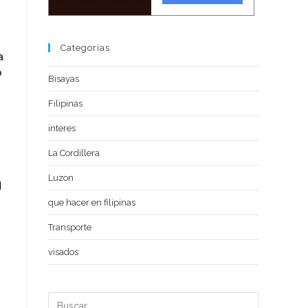
Categorías
a
o
Bisayas
Filipinas
interes
La Cordillera
Luzon
]
que hacer en filipinas
Transporte
visados