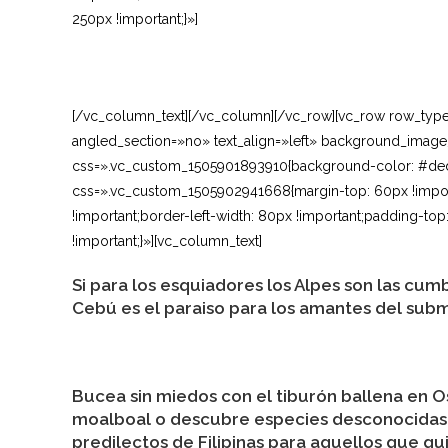
250px !important;}»]
[/vc_column_text][/vc_column][/vc_row][vc_row row_typ
angled_section=»no» text_align=»left» background_image
css=».vc_custom_1505901893910{background-color: #ded
css=».vc_custom_1505902941668{margin-top: 60px !import
!important;border-left-width: 80px !important;padding-top
!important;}»][vc_column_text]
Si para los esquiadores los Alpes son las cu
Cebú es el paraiso para los amantes del sub
Bucea sin miedos con el tiburón ballena en O
moalboal o descubre especies desconocidas e
predilectos de Filipinas para aquellos que 