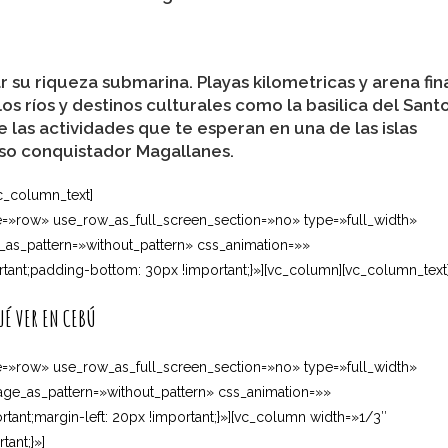
su riqueza submarina. Playas kilometricas y arena fin
os ríos y destinos culturales como la basilica del Sant
las actividades que te esperan en una de las islas
moso conquistador Magallanes.
c_column_text]
=»row» use_row_as_full_screen_section=»no» type=»full_width»
_as_pattern=»without_pattern» css_animation=»»
ant;padding-bottom: 30px !important;}»][vc_column][vc_column_text
UÉ VER EN CEBÚ
=»row» use_row_as_full_screen_section=»no» type=»full_width»
ge_as_pattern=»without_pattern» css_animation=»»
ant;margin-left: 20px !important;}»][vc_column width=»1/3″
ant;}»]