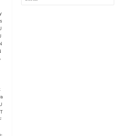
y
s
J
J
N
N
p
k
ya
U
JT
F
g-