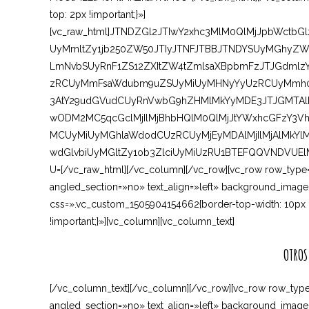
top: 2px !important;}»]
[vc_raw_html]JTNDZGl2JTIwY2xhc3MlM0QlMjJpbWctbG
UyMmltZy1jb250ZW50JTIyJTNFJTBBJTNDYSUyMGhyZW
LmNvbSUyRnF1ZS12ZXItZW4tZmlsaXBpbmFzJTJGdmlzY
zRCUyMmFsaWdubm9uZSUyMiUyMHNyYyUzRCUyMmh0d
3AtY29udGVudCUyRnVwbG9hZHMlMkYyMDE3JTJGMTAlM
wODM2MC5qcGclMjIlMjBhbHQlM0QlMjJtYWxhcGFzY3
MCUyMiUyMGhlaWdodCUzRCUyMjEyMDAlMjIlMjAlMkYl
wdGlvbiUyMGltZy1ob3ZlciUyMiUzRU1BTEFQQVNDVUE
U=[/vc_raw_html][/vc_column][/vc_row][vc_row row_type
angled_section=»no» text_align=»left» background_image
css=».vc_custom_1505904154662{border-top-width: 10px !
!important;}»][vc_column][vc_column_text]
OTROS
[/vc_column_text][/vc_column][/vc_row][vc_row row_type
angled_section=»no» text_align=»left» background_image